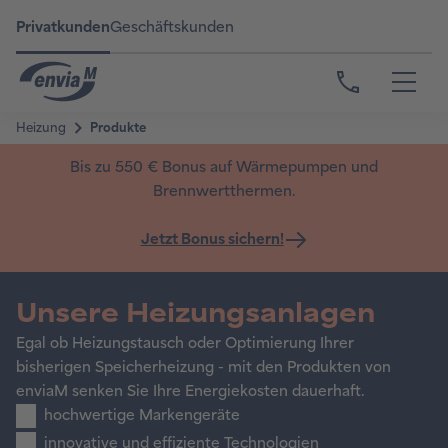
Privatkunden
Geschäftskunden
Bis zu 550 € Bonus auf Wärmepumpen und
Brennwertthermen.